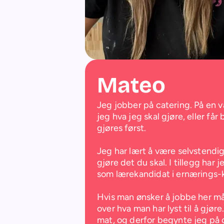
Mateo
Jeg jobber på catering. På en v
jeg hva jeg skal gjøre, eller få
gjøres først. 

Jeg har lært å være selvstendig,
gjøre det du skal. I tillegg har
som lærekandidat i ernærings-k
Hvis man ønsker å jobbe her må 
over hva man har lyst til å gjøre.
mat, og derfor begynte jeg på c