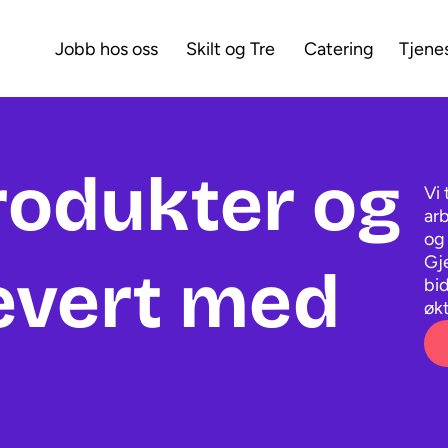
Jobb hos oss
Skilt og Tre
Catering
Tjene
produkter og 
Vi 
ar
og
Gj
levert med 
bid
økt