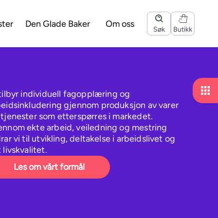
ster
Den Glade Baker
Om oss
Søk
Butikk
tilbyr individuell fagopplæring og
beidsinkludering gjennom produksjon av varer
 tjenester som etterspørres i markedet.
ennom ekte arbeid, veiledning og mestring
rar vi til utvikling, deltakelse i arbeidslivet og
 livskvalitet.
Les om vårt formål