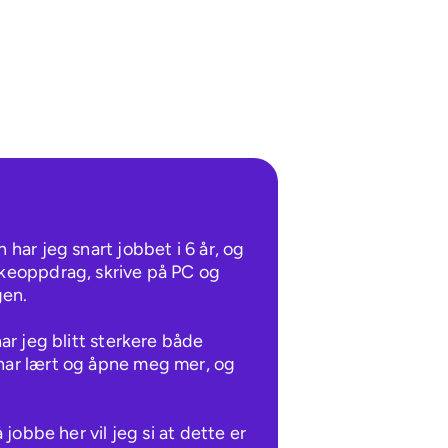
 har jeg snart jobbet i 6 år, og 
kkeoppdrag, skrive på PC og 
n. 

har jeg blitt sterkere både 
har lært og åpne meg mer, og 
å jobbe her vil jeg si at dette er 