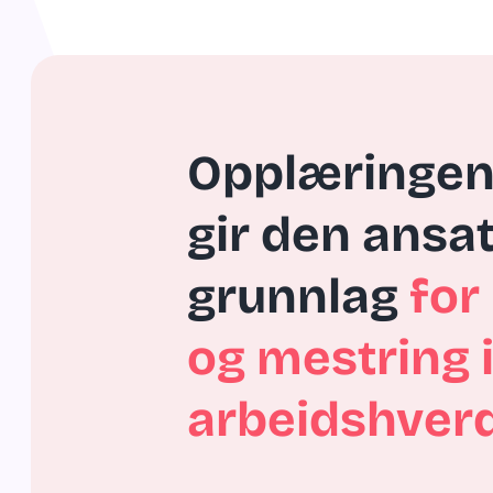
Opplæringen 
gir den ansat
grunnlag 
for 
og mestring i
arbeidshver