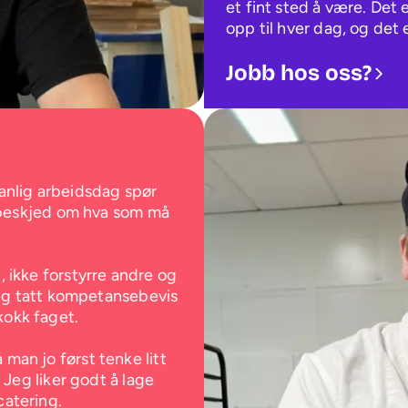
et fint sted å være. Det er
opp til hver dag, og det er
Jobb hos oss?
anlig arbeidsdag spør 
r beskjed om hva som må 
 ikke forstyrre andre og 
 jeg tatt kompetansebevis 
okk faget.

man jo først tenke litt 
 Jeg liker godt å lage 
atering.
