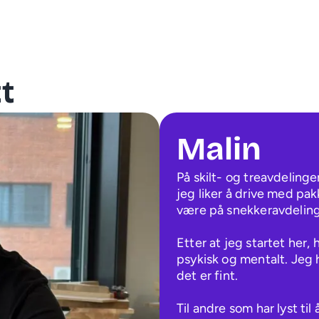
t
Malin
På skilt- og treavdelingen
jeg liker å drive med pa
være på snekkeravdelinge
Etter at jeg startet her, 
psykisk og mentalt. Jeg 
det er fint. 

Til andre som har lyst til 