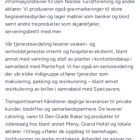
informasjonstavler til Den Norske Turistforening og andre
aktører. Vi produserer også gravmarkeringer til store
begravelsesbyråer og lager møbler som benker og bord
samt andre treprodukter som skjærefjøler,
serveringsbrett med mer.
Vår tjenesteavdeling leverer vaskeri- og
renholdstjenester internt og hospiterer eksternt, blant
annet med vanning og stell av planter i kontorlandskap i
samarbeid med Plantefryd. Vi har også en senioravdeling
der vår eldre målgruppe utfører tjenester som
makulering, pakking og resirkulering – blant annet
resirkulering av briller i samrabeid med Specsavers.
Transportteamet håndterer daglige leveranser til private
kunder, bedrifter og samarbeidspartnere. De leverer
catering, varer til Den Glade Baker og produkter til
videresalg hos blant annet Meny, Grand Hotel og lokale
aktører. I tillegg utfører de oppdrag til barnehager,
institusjoner og andre mottakere. Arbeidet gir ansvar og