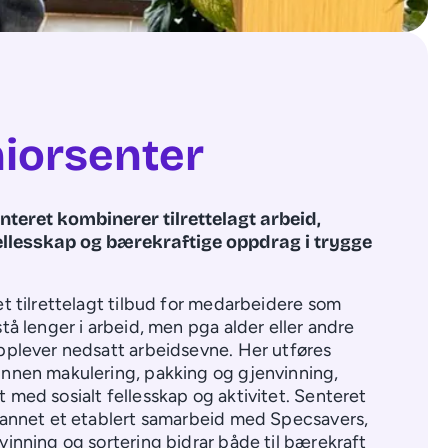
iorsenter
nteret kombinerer tilrettelagt arbeid,
fellesskap og bærekraftige oppdrag i trygge
et tilrettelagt tilbud for medarbeidere som
stå lenger i arbeid, men pga alder eller andre
pplever nedsatt arbeidsevne. Her utføres
nnen makulering, pakking og gjenvinning,
 med sosialt fellesskap og aktivitet. Senteret
 annet et etablert samarbeid med Specsavers,
vinning og sortering bidrar både til bærekraft