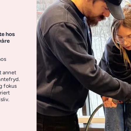
te hos
våre
hos
nt annet
antefryd.
g fokus
riert
liv.