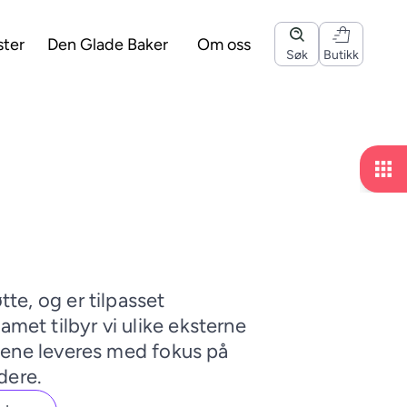
ster
Den Glade Baker
Om oss
Søk
Butikk
te, og er tilpasset
met tilbyr vi ulike eksterne
stene leveres med fokus på
dere.