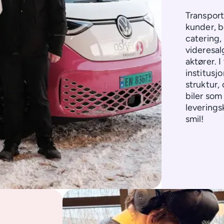
Transport
kunder, b
catering,
videresal
aktører. 
institusj
struktur,
biler som
leverings
smil!