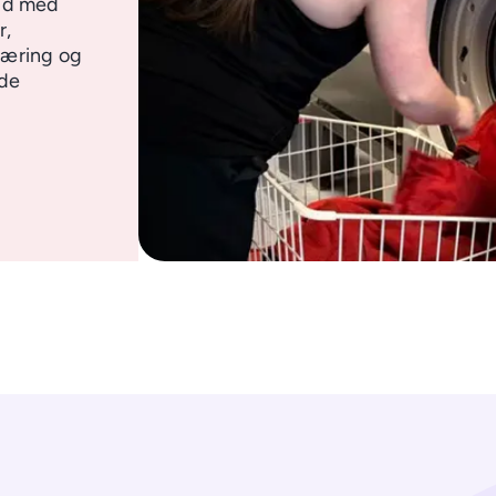
eid med
r,
læring og
åde