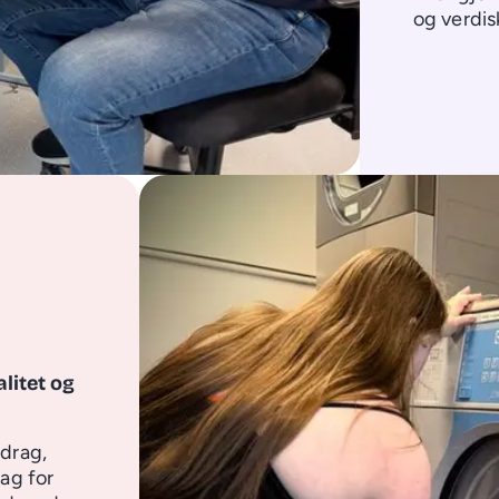
og verdis
litet og
pdrag,
rag for