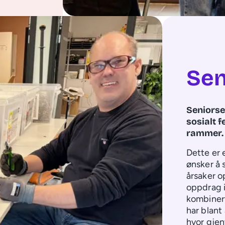
Sen
Seniorse
sosialt 
rammer.
Dette er 
ønsker å 
årsaker o
oppdrag i
kombinert
har blant
hvor gjen