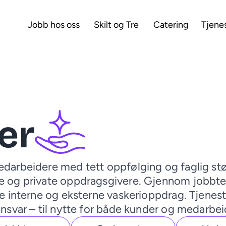
Jobb hos oss
Skilt og Tre
Catering
Tjene
er
edarbeidere med tett oppfølging og faglig støt
e og private oppdragsgivere. Gjennom jobbtea
åde interne og eksterne vaskerioppdrag. Tjene
 ansvar – til nytte for både kunder og medarbei